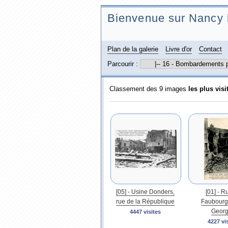
Bienvenue sur Nancy 
Plan de la galerie
Livre d'or
Contact
Parcourir :
Classement des 9 images
les plus visi
[05] - Usine Donders,
[01] - R
rue de la République
Faubourg 
Geor
4447 visites
4227 vi