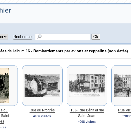
hier
Recherche
:
tées
de l'album
16 - Bombardements par avions et zeppelins (non datés)
ue du
Rue du Progrès
[15] - Rue Bénit et rue
Rue Vict
Saint-
Saint-Jean
4106 visites
3980 
ges
4008 visites
sites