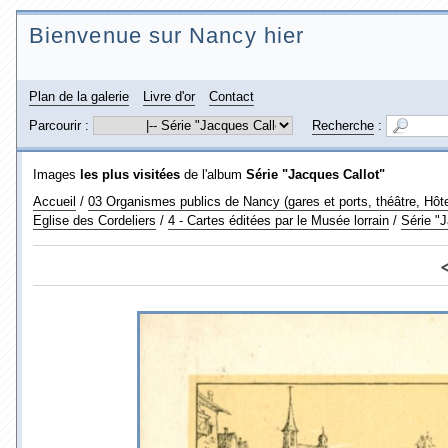
Bienvenue sur Nancy hier
Plan de la galerie
Livre d'or
Contact
Parcourir :
Recherche
:
Images
les plus visitées
de l'album
Série "Jacques Callot"
Accueil
/
03 Organismes publics de Nancy (gares et ports, théâtre, Hôtel
Eglise des Cordeliers
/
4 - Cartes éditées par le Musée lorrain
/
Série "