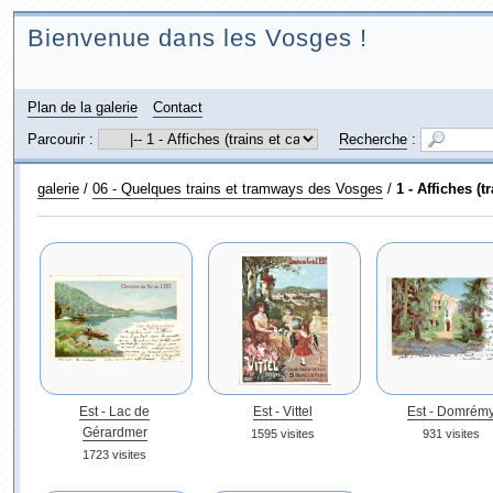
Bienvenue dans les Vosges !
Plan de la galerie
Contact
Parcourir :
Recherche
:
galerie
/
06 - Quelques trains et tramways des Vosges
/
1 - Affiches (t
Est - Lac de
Est - Vittel
Est - Domrém
Gérardmer
1595 visites
931 visites
1723 visites