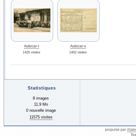
Autocar-r
Autocar-v
1425 visites
1402 visites
Statistiques
8 images
11,9 Mo
0 nouvelle image
11575 visites
propulsé par
iGale
Tex