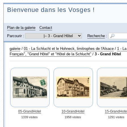
Bienvenue dans les Vosges !
Plan de la galerie
Contact
Parcourir :
Recherche
:
galerie
/
01 - La Schlucht et le Hohneck, limitrophes de l'Alsace
/
1 - La
Français", "Grand Hôtel" et "Hôtel de la Schlucht"
/
3 - Grand Hôtel
05-GrandHotel
10-GrandHotel
15-GrandHote
1339 visites
1958 visites
1291 visites