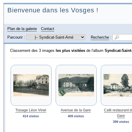
Bienvenue dans les Vosges !
Plan de la galerie
Contact
Parcourir :
Recherche
:
Classement des 3 images
les plus visitées
de l'album
Syndicat-Sain
Tissage Léon Vinel
Avenue de la Gare
Café restaurant d
Gare
414 visites
409 visites
399 visites