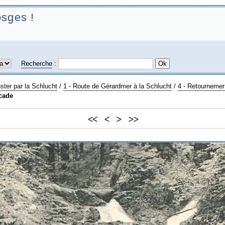
sges !
Recherche
:
ter par la Schlucht
/
1 - Route de Gérardmer à la Schlucht
/
4 - Retournemer
cade
<<
<
>
>>