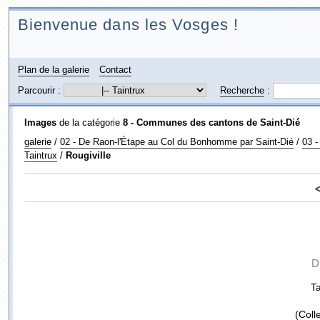
Bienvenue dans les Vosges !
Plan de la galerie
Contact
Parcourir :
Recherche
:
Images
de la catégorie
8 - Communes des cantons de Saint-Dié
galerie
/
02 - De Raon-l'Étape au Col du Bonhomme par Saint-Dié
/
03 -
Taintrux
/
Rougiville
D
Ta
(Coll