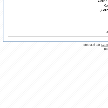
Celles
Rue
(Coll
propulsé par
iGale
Tex