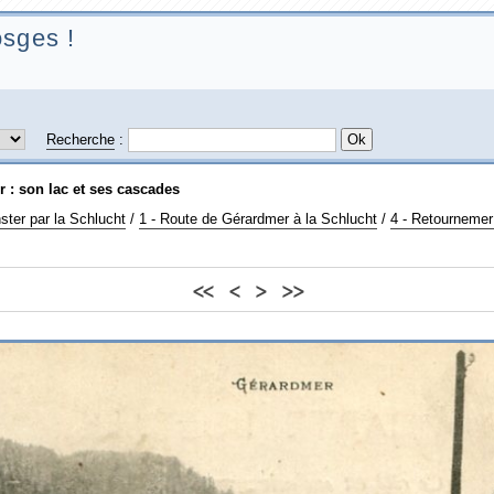
sges !
Recherche
:
 : son lac et ses cascades
ter par la Schlucht
/
1 - Route de Gérardmer à la Schlucht
/
4 - Retournemer
<<
<
>
>>