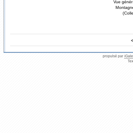
Vue généra
Montagne
(Coll
propulsé par
iGale
Tex