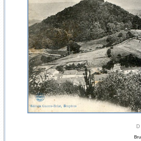
D
Bru