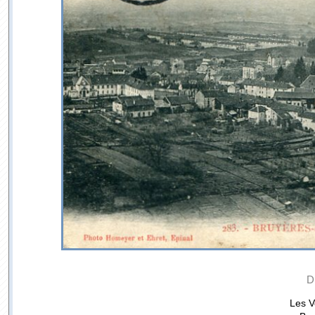
D
Les V