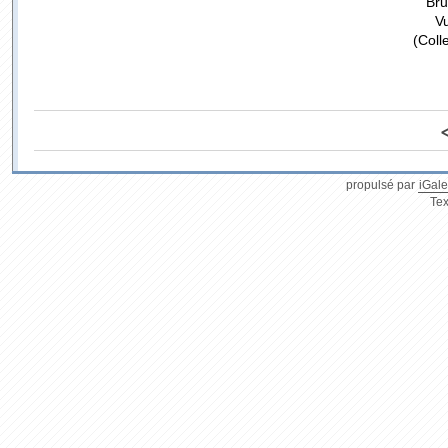
Bru
V
(Coll
propulsé par
iGale
Tex