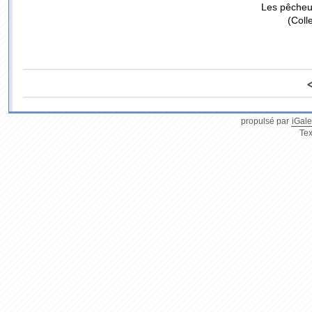
Les pêcheur
(Coll
propulsé par
iGale
Tex