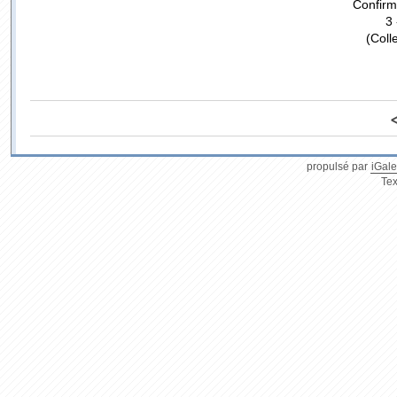
Confirm
3 
(Coll
propulsé par
iGale
Tex