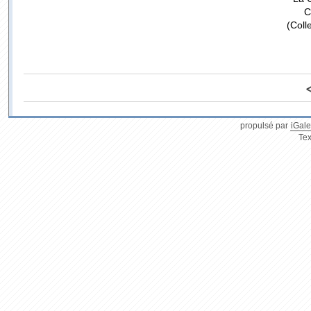
C
(Coll
propulsé par
iGale
Tex