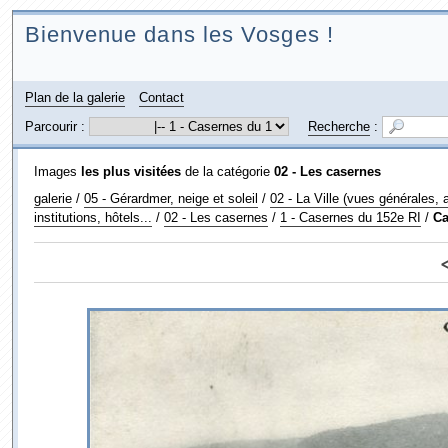
Bienvenue dans les Vosges !
Plan de la galerie
Contact
Parcourir :
Recherche
:
Images
les plus visitées
de la catégorie
02 - Les casernes
galerie
/
05 - Gérardmer, neige et soleil
/
02 - La Ville (vues générales, ar
institutions, hôtels...
/
02 - Les casernes
/
1 - Casernes du 152e RI
/
Ca