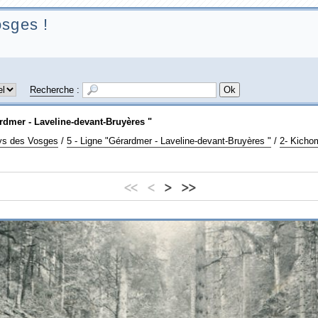
sges !
Recherche
:
rdmer - Laveline-devant-Bruyères "
ays des Vosges
/
5 - Ligne "Gérardmer - Laveline-devant-Bruyères "
/
2- Kicho
<<
<
>
>>