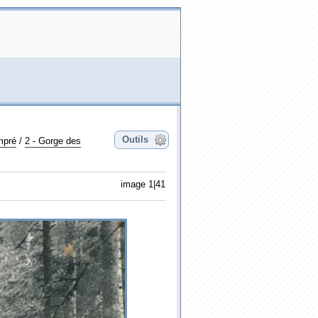
Outils
mpré
/
2 - Gorge des
image 1|41