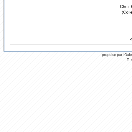
Chez F
(Coll
propulsé par
iGale
Tex