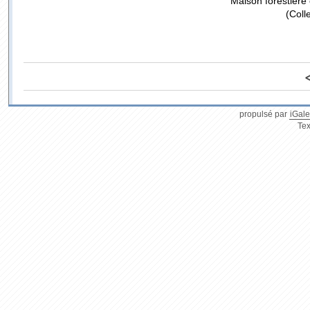
Maison forestière 
(Coll
propulsé par
iGale
Tex