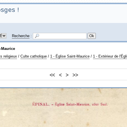
sges !
Recherche
:
t-Maurice
s religieux
/
Culte catholique
/
1 - Église Saint-Maurice
/
1 - Extérieur de l'Ég
<<
<
>
>>