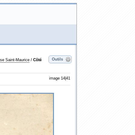
Outils
lise Saint-Maurice
/
Côté
image 14|41