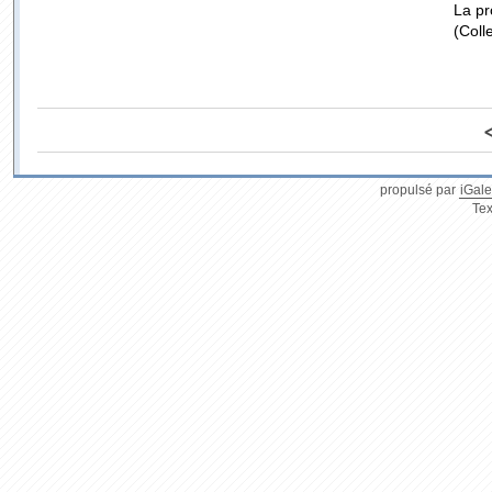
La p
(Coll
propulsé par
iGale
Tex