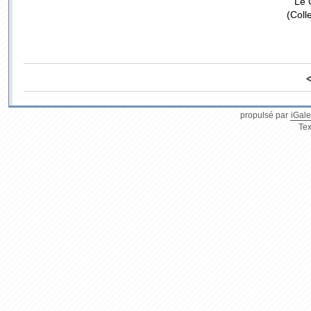
Le 
(Coll
propulsé par
iGale
Tex