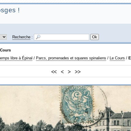
sges !
Recherche
:
 Cours
emps libre à Épinal
/
Parcs, promenades et squares spinaliens
/
Le Cours
/
E
<<
<
>
>>