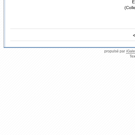
E
(Coll
propulsé par
iGale
Tex