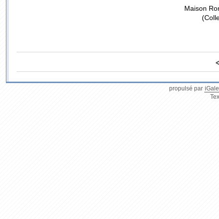
Maison Rom
(Coll
propulsé par
iGale
Tex