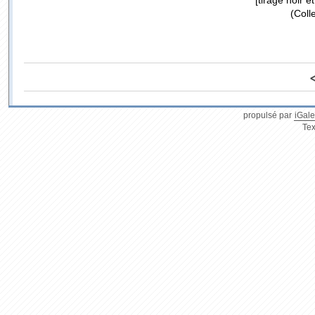
[tirage noir e
(Coll
propulsé par
iGale
Tex