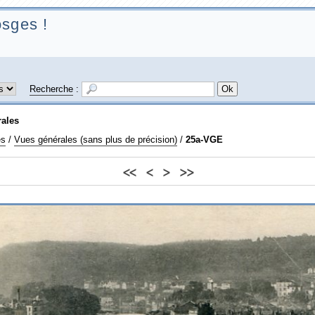
sges !
Recherche
:
rales
es
/
Vues générales (sans plus de précision)
/
25a-VGE
<<
<
>
>>