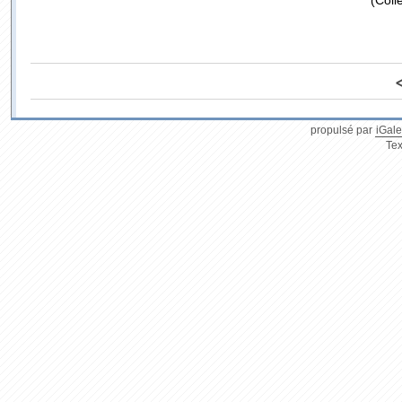
(Coll
propulsé par
iGale
Tex