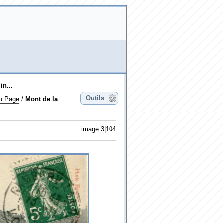
in...
Outils
du Page
/
Mont de la
image 3|104