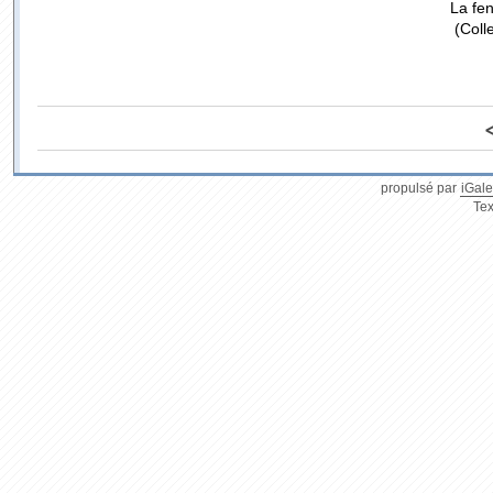
La fe
(Coll
propulsé par
iGale
Tex