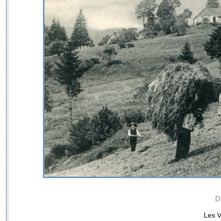
D
Les V