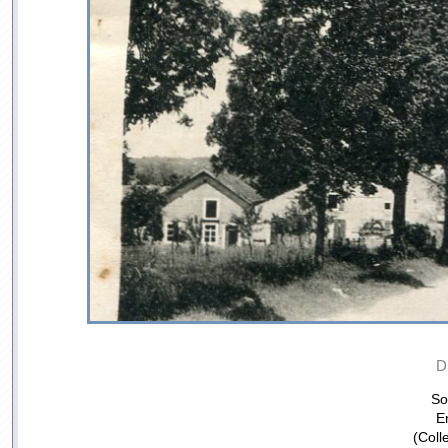
D
So
E
(Coll