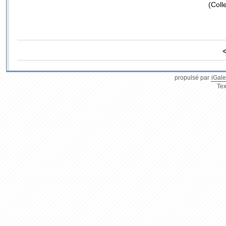
(Coll
propulsé par
iGale
Tex