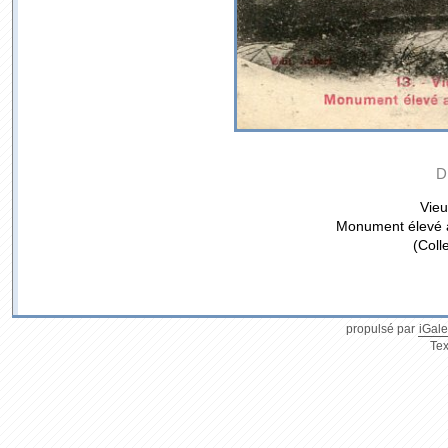
D
Vieu
Monument élevé a
(Coll
propulsé par
iGale
Tex