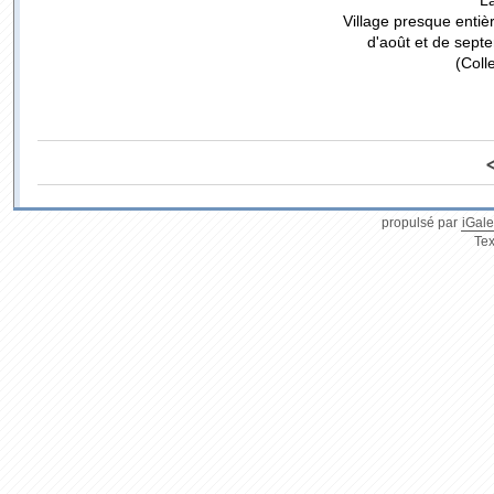
La
Village presque entiè
d'août et de sept
(Coll
propulsé par
iGale
Tex