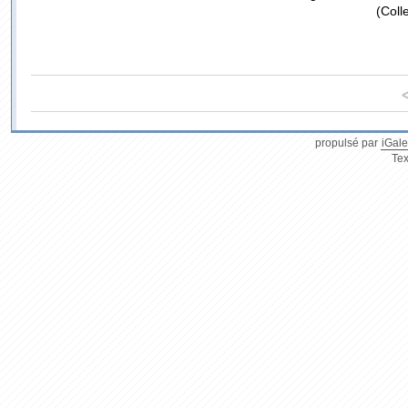
(Coll
propulsé par
iGale
Tex