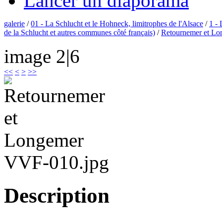
Lancer un diaporama
galerie
/
01 - La Schlucht et le Hohneck, limitrophes de l'Alsace
/
1 - 
de la Schlucht et autres communes côté français)
/
Retournemer et Lo
image 2|6
<<
<
>
>>
VVF-010.jpg
Description