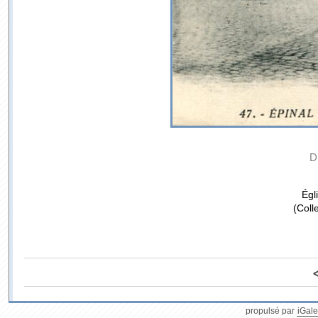
D
Égl
(Coll
propulsé par
iGale