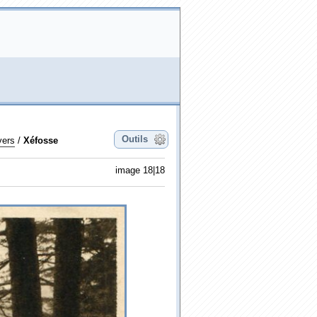
Outils
vers
/
Xéfosse
image 18|18