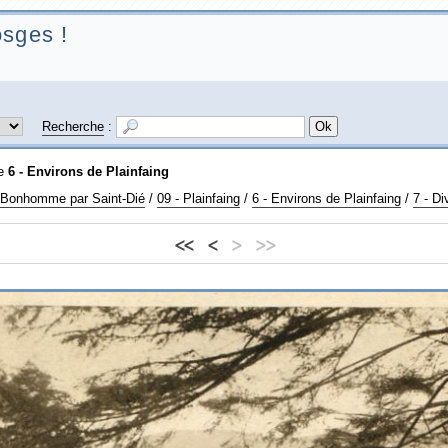
sges !
Recherche
:
ie
6 - Environs de Plainfaing
u Bonhomme par Saint-Dié
/
09 - Plainfaing
/
6 - Environs de Plainfaing
/
7 - Di
<<
<
>
>>