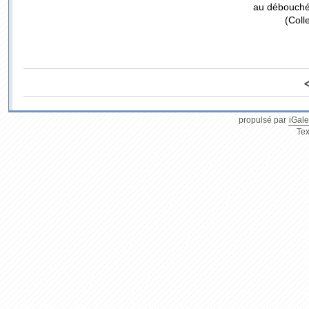
au débouché 
(Coll
propulsé par
iGale
Tex