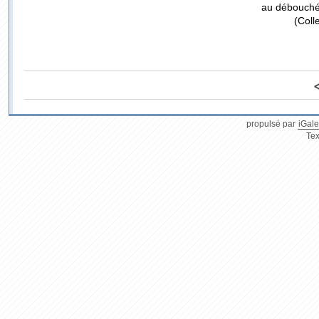
au débouché 
(Coll
propulsé par
iGale
Tex