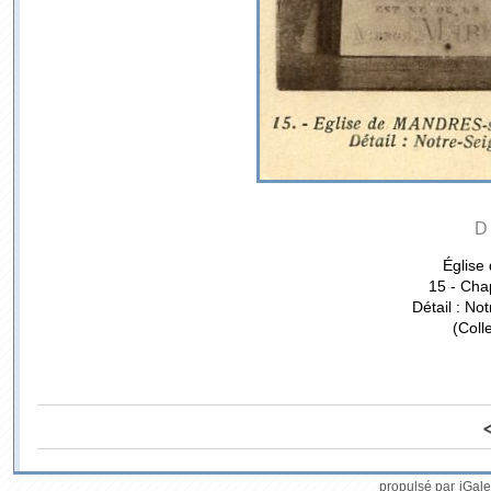
D
Église
15 - Cha
Détail : No
(Coll
propulsé par
iGale