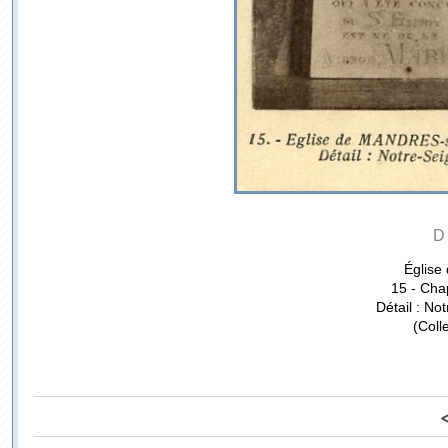
D
Église
15 - Cha
Détail : No
(Coll