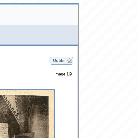
Outils
image 1|9