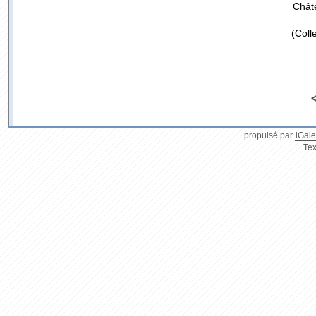
Chât
(Coll
propulsé par
iGale
Tex