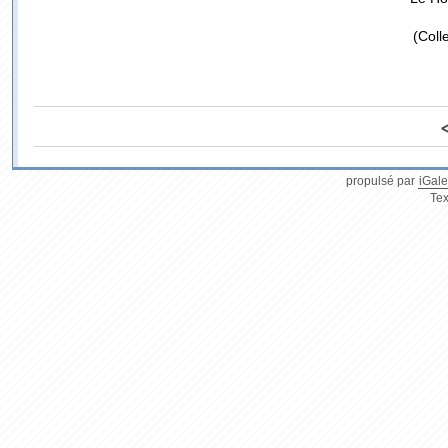
(Coll
propulsé par
iGale
Tex