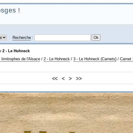
sges !
Recherche
:
ie
2 - Le Hohneck
 limitrophes de l'Alsace
/
2 - Le Hohneck
/
3 - Le Hohneck (Carnets)
/
Carnet 
<<
<
>
>>