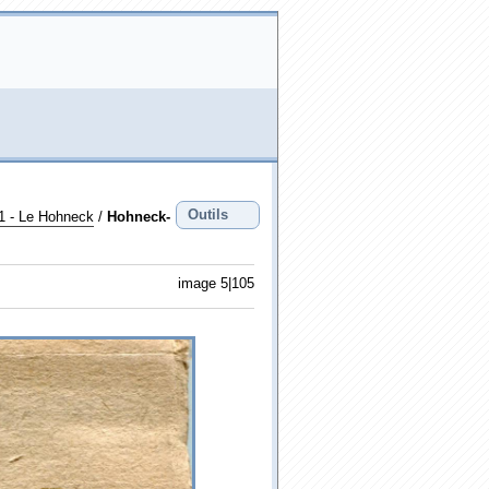
Outils
1 - Le Hohneck
/
Hohneck-
image 5|105