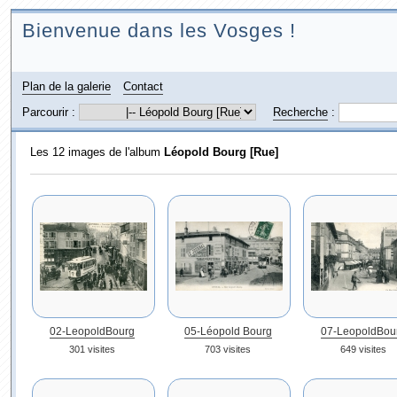
Bienvenue dans les Vosges !
Plan de la galerie
Contact
Parcourir :
Recherche
:
Les 12 images de l'album
Léopold Bourg [Rue]
02-LeopoldBourg
05-Léopold Bourg
07-LeopoldBou
301 visites
703 visites
649 visites