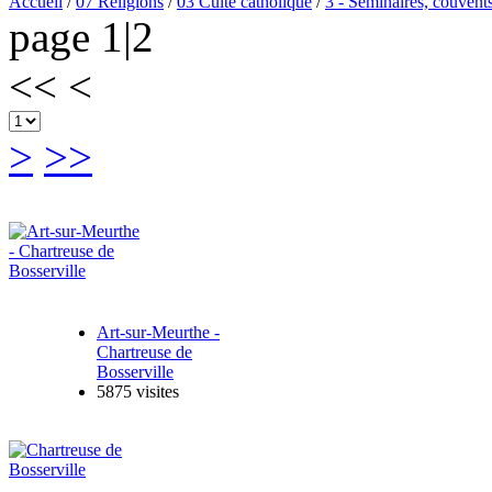
Accueil
/
07 Religions
/
03 Culte catholique
/
3 - Séminaires, couvents
page 1|2
<<
<
>
>>
Art-sur-Meurthe -
Chartreuse de
Bosserville
5875 visites