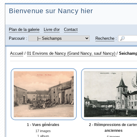
Bienvenue sur Nancy hier
Plan de la galerie
Livre d'or
Contact
Parcourir :
Recherche
:
Accueil
/
01 Environs de Nancy (Grand Nancy, sauf Nancy)
/
Seicham
1 - Vues générales
2 - Réimpressions de carte
anciennes
17 images
1 album
4 images