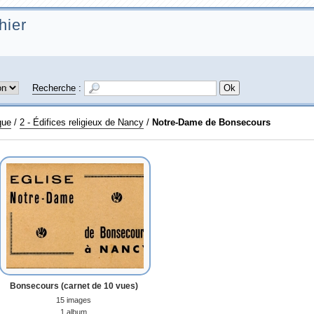
hier
Recherche
:
que
/
2 - Édifices religieux de Nancy
/
Notre-Dame de Bonsecours
Bonsecours (carnet de 10 vues)
15 images
1 album