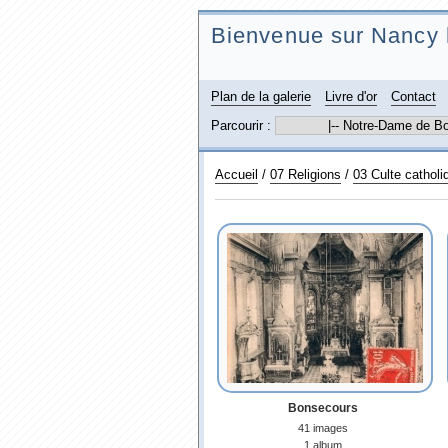
Bienvenue sur Nancy 
Plan de la galerie
Livre d'or
Contact
Parcourir :
Accueil
/
07 Religions
/
03 Culte catholi
Bonsecours
41 images
1 album