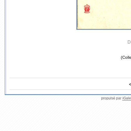
D
(Coll
propulsé par
iGale